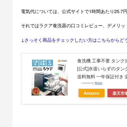
電気代については、公式サイトで1時間あたり25.
それではラクア食洗器の口コミレビュー、デメリッ
↓
さっそく商品をチェックしたい方はこちらからど
食洗機 工事不要 タンク式
[公式]水道いらずのタンク
送料無料 一年保証付き 
created by
Rinker
Amazon
楽天市