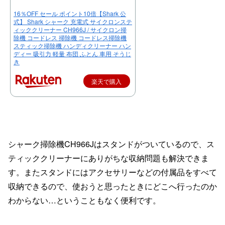
16％OFF セール ポイント10倍【Shark 公
式】 Shark シャーク 充電式 サイクロンステ
ィッククリーナー CH966J / サイクロン掃
除機 コードレス 掃除機 コードレス掃除機
スティック掃除機 ハンディクリーナー ハン
ディー 吸引力 軽量 布団 ふとん 車用 そうじ
き
楽天で購入
シャーク掃除機CH966Jはスタンドがついているので、ス
ティッククリーナーにありがちな収納問題も解決できま
す。またスタンドにはアクセサリーなどの付属品をすべて
収納できるので、使おうと思ったときにどこへ行ったのか
わからない…ということもなく便利です。