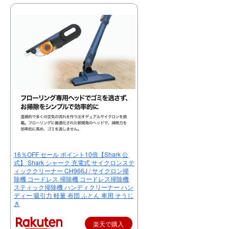
16％OFF セール ポイント10倍【Shark 公
式】 Shark シャーク 充電式 サイクロンステ
ィッククリーナー CH966J / サイクロン掃
除機 コードレス 掃除機 コードレス掃除機
スティック掃除機 ハンディクリーナー ハン
ディー 吸引力 軽量 布団 ふとん 車用 そうじ
き
楽天で購入