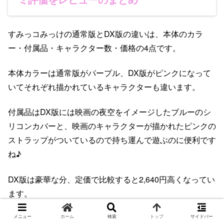
すみっコみっけの通常版とDX版の違いは、本体のカラ
ー・付属品・キャラクター数・価格の4点です。
本体カラーは通常版がパープル、DX版がピンクになって
いてそれぞれ描かれているキャラクターも違います。
付属品はDX版には映画の夜空をイメージしたブルーのシ
リコンカバーと、映画のキャラクターが描かれたピンクの
ストラップがついているので持ち運んで遊ぶのに便利です
ね♪
DX版は豪華な分、定価で比較すると2,640円高くなってい
ます。
口コミ評判をレビューすると、プレゼントしたら喜ばれ
メニュー
ホーム
検索
トップ
サイドバー