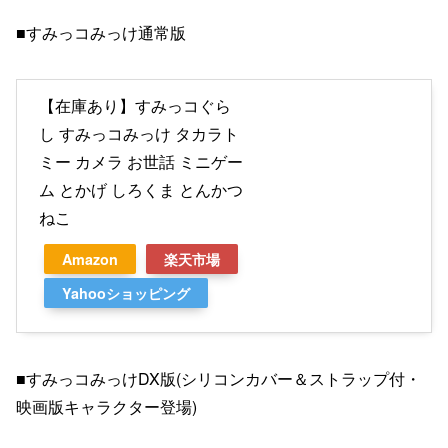
■すみっコみっけ通常版
【在庫あり】すみっコぐら
し すみっコみっけ タカラト
ミー カメラ お世話 ミニゲー
ム とかげ しろくま とんかつ
ねこ
Amazon
楽天市場
Yahooショッピング
■すみっコみっけDX版(シリコンカバー＆ストラップ付・
映画版キャラクター登場)