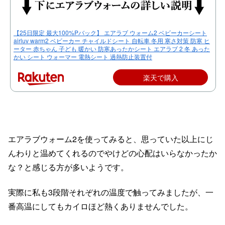
【25日限定 最大100%Pバック】 エアラブ ウォーム2 ベビーカーシート
airluv warm2 ベビーカー チャイルドシート 自転車 冬用 寒さ対策 防寒 ヒ
ーター 赤ちゃん 子ども 暖かい 防寒あったかシート エアラブ 2 冬 あった
かい シート ウォーマー 電熱シート 過熱防止装置付
楽天で購入
エアラブウォーム2を使ってみると、思っていた以上にじ
んわりと温めてくれるのでやけどの心配はいらなかったか
な？と感じる方が多いようです。
実際に私も3段階それぞれの温度で触ってみましたが、一
番高温にしてもカイロほど熱くありませんでした。