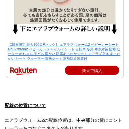
【25日限定 最大100%Pバック】 エアラブ ウォーム2 ベビーカーシート
airluv warm2 ベビーカー チャイルドシート 自転車 冬用 寒さ対策 防寒 ヒ
ーター 赤ちゃん 子ども 暖かい 防寒あったかシート エアラブ 2 冬 あった
かい シート ウォーマー 電熱シート 過熱防止装置付
楽天で購入
配線の位置について
エアラブウォーム2の配線位置は、中央部分の横にコント
ローラーをつなぐコネクトがあります。