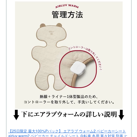
【25日限定 最大100%Pバック】 エアラブ ウォーム2 ベビーカーシート
airluv warm2 ベビーカー チャイルドシート 自転車 冬用 寒さ対策 防寒 ヒ