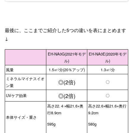
最後に、ここまでご紹介した5つの違いを表にまとめます
↓
EH-NA0G(2021年モデ
EH-NA0E(2020年モデ
ル)
ル)
風量
1.5㎥/分(20％アップ)
1.3㎥/分
ミネラルマイナスイオ
◎(2倍)
〇
ン量
◎(2倍)
UVケア効果
〇
高さ22.４×幅21.6×奥
高さ22.6×幅21.6×奥行
行8.9cm
9.2cm
本体サイズ・重さ
595g
580g