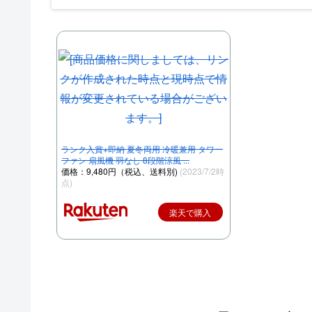
ランク入賞+即納 夏冬両用 冷暖兼用 タワー
ファン 扇風機 羽なし 8段階涼風 ...
価格：9,480円（税込、送料別)
(2023/7/2時
点)
楽天で購入