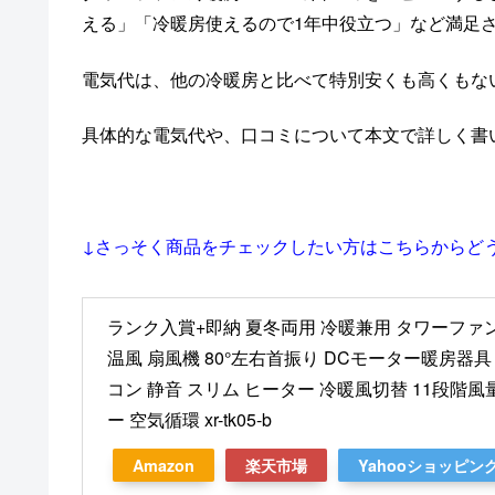
える」「冷暖房使えるので1年中役立つ」など満足
電気代は、他の冷暖房と比べて特別安くも高くもな
具体的な電気代や、口コミについて本文で詳しく書い
↓さっそく商品をチェックしたい方はこちらからど
ランク入賞+即納 夏冬両用 冷暖兼用 タワーファン
温風 扇風機 80°左右首振り DCモーター暖房器
コン 静音 スリム ヒーター 冷暖風切替 11段階風
ー 空気循環 xr-tk05-b
Amazon
楽天市場
Yahooショッピン