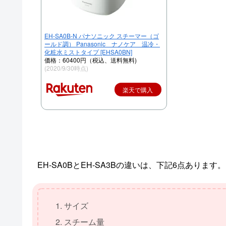
EH-SA0B-N パナソニック スチーマー（ゴ
ールド調） Panasonic ナノケア 温冷・
化粧水ミストタイプ [EHSA0BN]
価格：60400円（税込、送料無料)
(2020/9/30時点)
楽天で購入
EH-SA0BとEH-SA3Bの違いは、下記6点あります。
サイズ
スチーム量