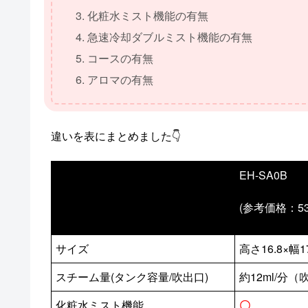
化粧水ミスト機能の有無
急速冷却ダブルミスト機能の有無
コースの有無
アロマの有無
違いを表にまとめました👇
EH-SA0B
(参考価格：53,
サイズ
高さ16.8×幅17
スチーム量(タンク容量/吹出口)
約12ml/分
化粧水ミスト機能
〇