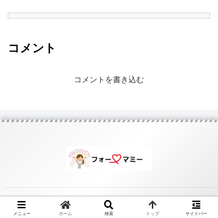
コメント
コメントを書き込む
© 2020 .
メニュー
ホーム
検索
トップ
サイドバー