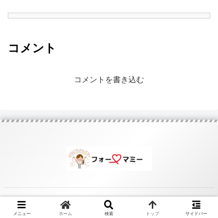
コメント
コメントを書き込む
© 2020 .
メニュー
ホーム
検索
トップ
サイドバー