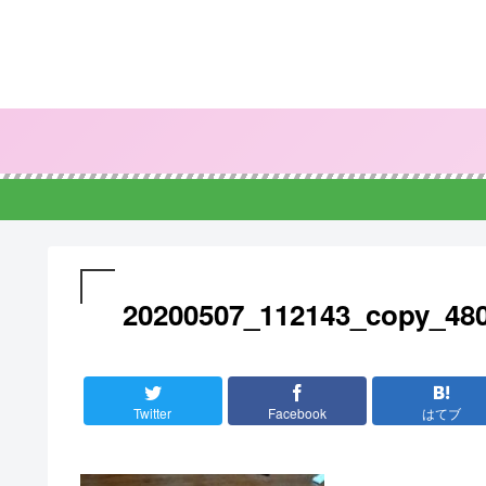
20200507_112143_copy_48
Twitter
Facebook
はてブ