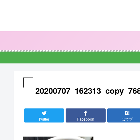
20200707_162313_copy_76
Twitter
Facebook
はてブ