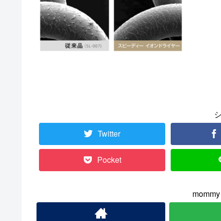
Twitter
Pocket
momm