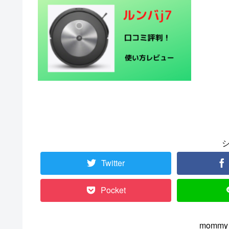
Twitter
Pocket
momm