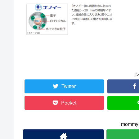
Twitter
Pocket
momm