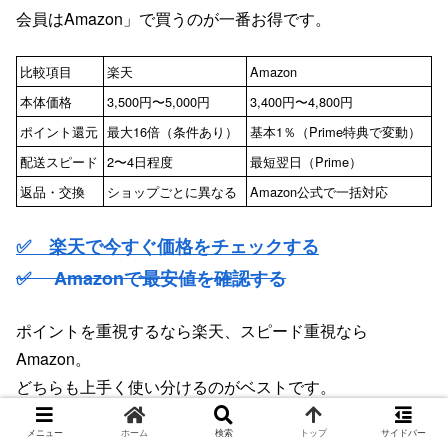
会員はAmazon」で買うのが一番お得です。
比較項目
楽天
Amazon
本体価格
3,500円〜5,000円
3,400円〜4,800円
ポイント還元
最大16倍（条件あり）
基本1％（Prime特典で変動）
配送スピード
2〜4日程度
最短翌日（Prime）
返品・交換
ショップごとに異なる
Amazon公式で一括対応
✅ 楽天で今すぐ価格をチェックする
✅ Amazonで最安値を確認する
ポイントを重視するなら楽天、スピード重視なら
Amazon。
どちらも上手く使い分けるのがベストです。
筆者は「楽天セール中は楽天、それ以外はAmazon」で購
メニュー
ホーム
検索
トップ
サイドバー