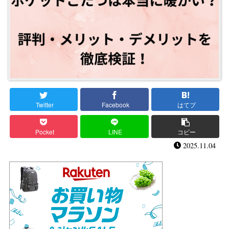
Twitter
Facebook
はてブ
Pocket
LINE
コピー
2025.11.04