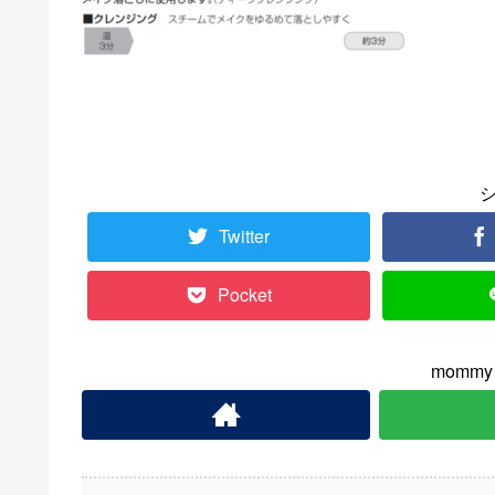
Twitter
Pocket
momm