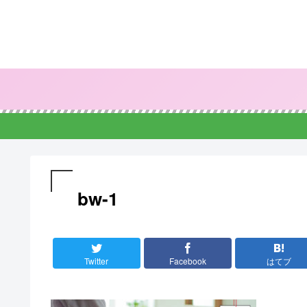
bw-1
Twitter
Facebook
はてブ