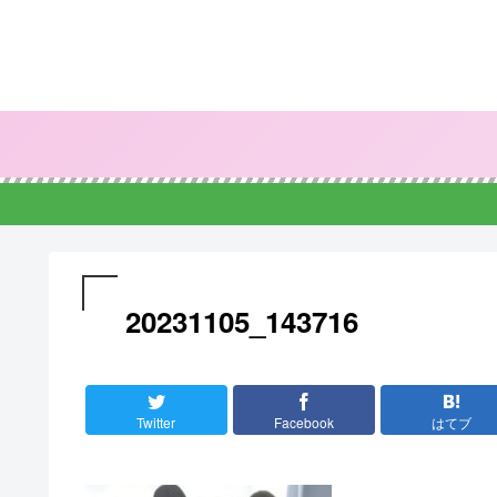
20231105_143716
Twitter
Facebook
はてブ